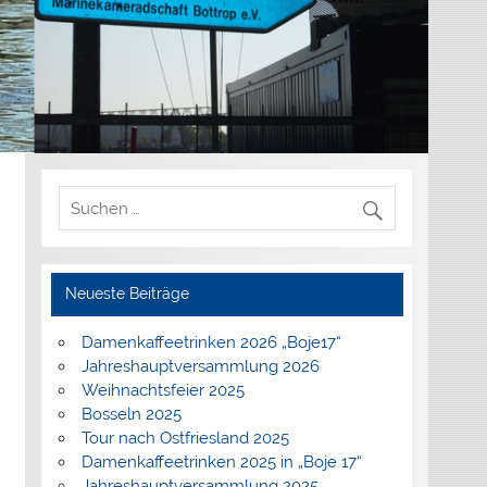
Neueste Beiträge
Damenkaffeetrinken 2026 „Boje17“
Jahreshauptversammlung 2026
Weihnachtsfeier 2025
Bosseln 2025
Tour nach Ostfriesland 2025
Damenkaffeetrinken 2025 in „Boje 17“
Jahreshauptversammlung 2025