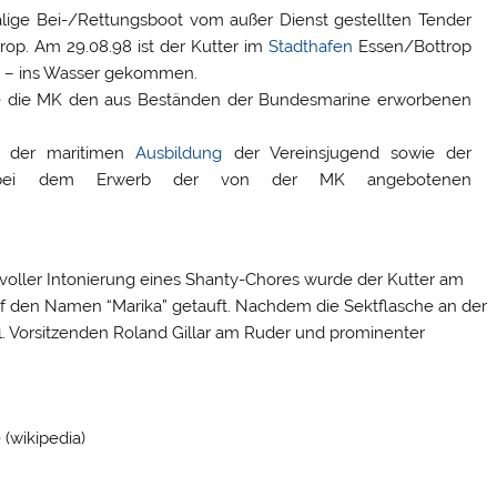
alige Bei-/Rettungsboot vom außer Dienst gestellten Tender
rop. Am 29.08.98 ist der Kutter im
Stadthafen
Essen/Bottrop
8 – ins Wasser gekommen.
te die MK den aus Beständen der Bundesmarine erworbenen
a. der maritimen
Ausbildung
der Vereinsjugend sowie der
ng bei dem Erwerb der von der MK angebotenen
oller Intonierung eines Shanty-Chores wurde der Kutter am
uf den Namen “Marika” getauft. Nachdem die Sektflasche an der
 1. Vorsitzenden Roland Gillar am Ruder und prominenter
e
(wikipedia)