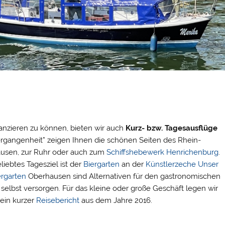
nzieren zu können, bieten wir auch
Kurz- bzw. Tagesausflüge
ergangenheit” zeigen Ihnen die schönen Seiten des Rhein-
hausen, zur Ruhr oder auch zum
Schiffshebewerk Henrichenburg
.
iebtes Tagesziel ist der
Biergarten
an der
Künstlerzeche Unser
ergarten
Oberhausen sind Alternativen für den gastronomischen
elbst versorgen. Für das kleine oder große Geschäft legen wir
 ein kurzer
Reisebericht
aus dem Jahre 2016.