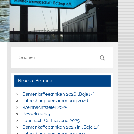
Neueste Beiträge
Damenkaffeetrinken 2026 „Boje17“
Jahreshauptversammlung 2026
Weihnachtsfeier 2025
Bosseln 2025
Tour nach Ostfriesland 2025
Damenkaffeetrinken 2025 in „Boje 17“
Jahreshauptversammlung 2025