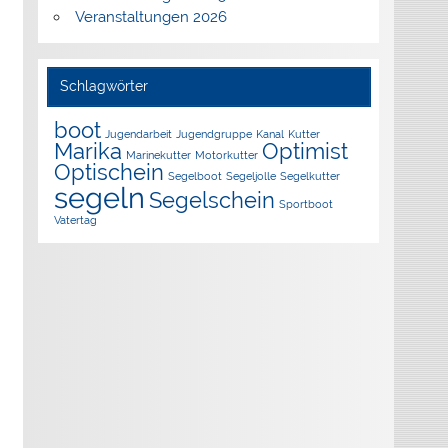
Veranstaltungen 2026
Schlagwörter
boot
Jugendarbeit
Jugendgruppe
Kanal
Kutter
Marika
Optimist
Marinekutter
Motorkutter
Optischein
Segelboot
Segeljolle
Segelkutter
segeln
Segelschein
Sportboot
Vatertag