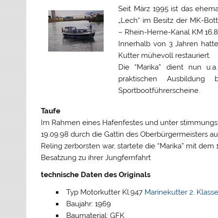
Seit März 1995 ist das ehem
„Lech“ im Besitz der MK-Bott
– Rhein-Herne-Kanal KM 16,
Innerhalb von 3 Jahren hat
Kutter mühevoll restauriert.
Die “Marika” dient nun u.
praktischen Ausbildu
Sportbootführerscheine.
Taufe
Im Rahmen eines Hafenfestes und unter stimmungsv
19.09.98 durch die Gattin des Oberbürgermeisters a
Reling zerborsten war, startete die “Marika” mit dem
Besatzung zu ihrer Jungfernfahrt
technische Daten des Originals
Typ Motorkutter Kl.947
Marinekutter 2. Klass
Baujahr: 1969
Baumaterial: GFK