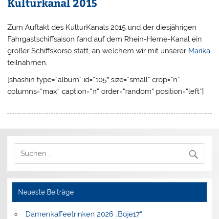
Kulturkanal 2015
Zum Auftakt des KulturKanals 2015 und der diesjährigen
Fahrgastschiffsaison fand auf dem Rhein-Herne-Kanal ein
großer Schiffskorso statt, an welchem wir mit unserer
Marika
teilnahmen.
[shashin type=“album“ id=“105″ size=“small“ crop=“n“
columns=“max“ caption=“n“ order=“random“ position=“left“]
Neueste Beiträge
Damenkaffeetrinken 2026 „Boje17“