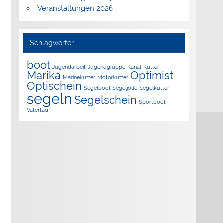
Veranstaltungen 2026
Schlagwörter
boot
Jugendarbeit
Jugendgruppe
Kanal
Kutter
Marika
Optimist
Marinekutter
Motorkutter
Optischein
Segelboot
Segeljolle
Segelkutter
segeln
Segelschein
Sportboot
Vatertag