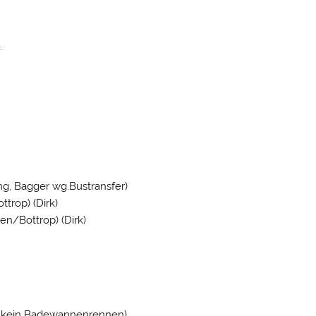
…
g, Bagger wg.Bustransfer)
trop) (Dirk)
en/Bottrop) (Dirk)
da kein Badewannenrennen)