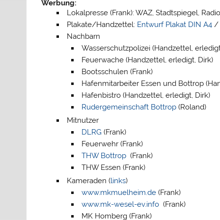
Werbung:
Lokalpresse (Frank): WAZ, Stadtspiegel, Rad
Plakate/Handzettel:
Entwurf Plakat DIN A4
Nachbarn
Wasserschutzpolizei (Handzettel, erledigt,
Feuerwache (Handzettel, erledigt, Dirk)
Bootsschulen (Frank)
Hafenmitarbeiter Essen und Bottrop (Handz
Hafenbistro (Handzettel, erledigt, Dirk)
Rudergemeinschaft Bottrop
(Roland)
Mitnutzer
DLRG
(Frank)
Feuerwehr (Frank)
THW Bottrop
(Frank)
THW Essen (Frank)
Kameraden (
links
)
www.mkmuelheim.de
(Frank)
www.mk-wesel-ev.info
(Frank)
MK Homberg (Frank)