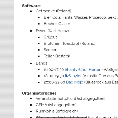
Software:
Getraenke (Roland)
Bier, Cola, Fanta, Wasser, Prosecco, Sekt 
Becher, Gläser
Essen (Karl-Heinz)
Grillgut
Brötchen, Toastbrot (Roland)
Saucen
Teller, Besteck
Bands
16:00-17:30
Shanty-Chor Herten
(Wolfgan
18:00-19:30
liz&taylor
(Akustik-Duo aus Bot
20:00-22:00
Bad Mojo
(Bluesrock aus Ess
Organisatorisches:
Veranstalterhaftpflicht (ist abgegolten)
GEMA (ist abgegolten)
Ruhrkohle (erfolgreich)
Wasser- und Schifffahrtsamt
(nicht noetig, 