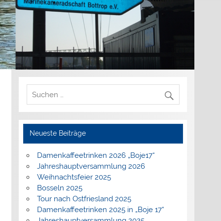
Neueste Beiträge
Damenkaffeetrinken 2026 „Boje17“
Jahreshauptversammlung 2026
Weihnachtsfeier 2025
Bosseln 2025
Tour nach Ostfriesland 2025
Damenkaffeetrinken 2025 in „Boje 17“
Jahreshauptversammlung 2025