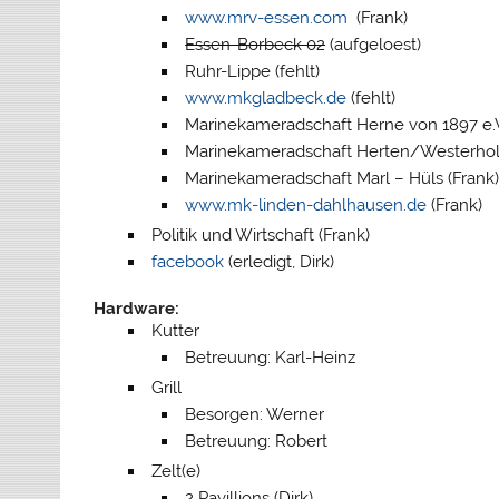
www.mrv-essen.com
(Frank)
Essen-Borbeck 02
(aufgeloest)
Ruhr-Lippe (fehlt)
www.mkgladbeck.de
(fehlt)
Marinekameradschaft Herne von 1897 e.V
Marinekameradschaft Herten/Westerholt 
Marinekameradschaft Marl – Hüls (Frank
www.mk-linden-dahlhausen.de
(Frank)
Politik und Wirtschaft (Frank)
facebook
(erledigt, Dirk)
Hardware:
Kutter
Betreuung: Karl-Heinz
Grill
Besorgen: Werner
Betreuung: Robert
Zelt(e)
2 Pavillions (Dirk)