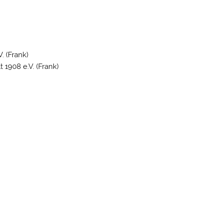
. (Frank)
1908 e.V. (Frank)
)