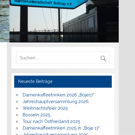
Neueste Beiträge
Damenkaffeetrinken 2026 „Boje17“
Jahreshauptversammlung 2026
Weihnachtsfeier 2025
Bosseln 2025
Tour nach Ostfriesland 2025
Damenkaffeetrinken 2025 in „Boje 17“
Jahreshauptversammlung 2025