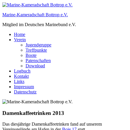
Zum
Inhalt
Marine-Kameradschaft Bottrop e.V.
springen
Mitglied im Deutschen Marinebund e.V.
Home
Verein
Jugendgruppe
Treffpunkte
Boote
Patenschaften
Download
Logbuch
Kontakt
Links
Impressum
Datenschutz
Damenkaffeetrinken 2013
Das diesjährige Damenkaffeetrinken fand auf unserem
Vereinsgelände am Hafen in der
Boje 17
statt.