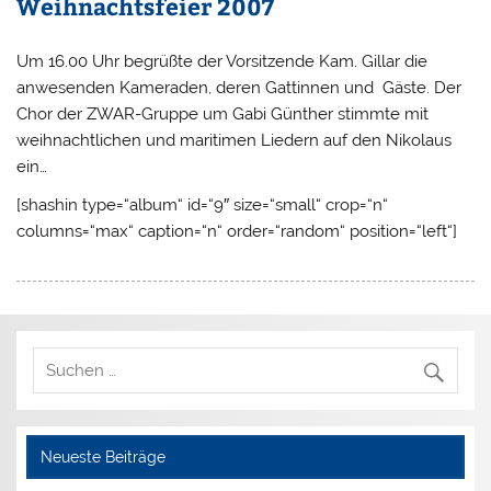
Weihnachtsfeier 2007
Um 16.00 Uhr begrüßte der Vorsitzende Kam. Gillar die
anwesenden Kameraden, deren Gattinnen und Gäste. Der
Chor der ZWAR-Gruppe um Gabi Günther stimmte mit
weihnachtlichen und maritimen Liedern auf den Nikolaus
ein…
[shashin type=“album“ id=“9″ size=“small“ crop=“n“
columns=“max“ caption=“n“ order=“random“ position=“left“]
Neueste Beiträge