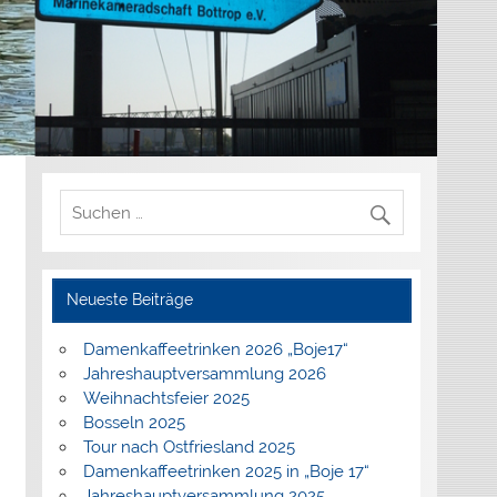
Neueste Beiträge
Damenkaffeetrinken 2026 „Boje17“
Jahreshauptversammlung 2026
Weihnachtsfeier 2025
Bosseln 2025
Tour nach Ostfriesland 2025
Damenkaffeetrinken 2025 in „Boje 17“
Jahreshauptversammlung 2025