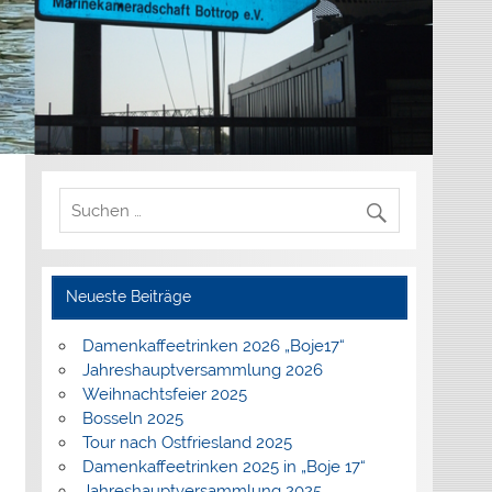
Neueste Beiträge
Damenkaffeetrinken 2026 „Boje17“
Jahreshauptversammlung 2026
Weihnachtsfeier 2025
Bosseln 2025
Tour nach Ostfriesland 2025
Damenkaffeetrinken 2025 in „Boje 17“
Jahreshauptversammlung 2025